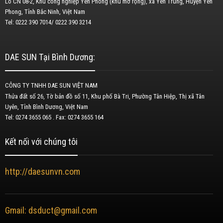
Lô CN 08-2, Khu công nghiệp Yên Phong (khu mở rộng), xã Yên Trung, Huyện Yên
Phong, Tỉnh Bắc Ninh, Việt Nam
Tel: 0222 390 7014/ 0222 390 3214
DAE SUN Tại Bình Dương:
CÔNG TY TNHH DAE SUN VIỆT NAM
Thửa đất số 26, Tờ bản đồ số 11, Khu phố Bà Tri, Phường Tân Hiệp, Thị xã Tân
Uyên, Tỉnh Bình Dương, Việt Nam
Tel: 0274 3655 065 . Fax: 0274 3655 164
Kết nối với chúng tôi
http://daesunvn.com
Gmail: dsduct@gmail.com