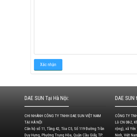
DAE SUN Tại Hà Nội:
DAE SUN t
CHI NHÁNH CÔNG TY TNHH DAE SUN VIỆT NAM
CÔNG TY TNH
TẠI HÀ NỘI
Lô CN 08-2, 
Căn hộ số 11, Tầng 42, Tòa C5, Số 119 Đường Trần
rộng), xã Yên
Duy Hưng, Phường Trung Hòa, Quận Cầu Giấy, TP.
Ninh, Việt N