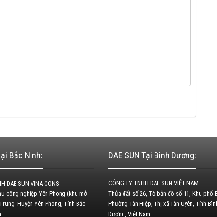
ại Bắc Ninh:
DAE SUN Tại Bình Dương:
CÔNG TY TNHH DAE SUN VIỆT NAM
H DAE SUN VINA CONS
Khu công nghiệp Yên Phong (khu mở
Thửa đất số 26, Tờ bản đồ số 11, Khu phố B
 Trung, Huyện Yên Phong, Tỉnh Bắc
Phường Tân Hiệp, Thị xã Tân Uyên, Tỉnh Bìn
am
Dương, Việt Nam