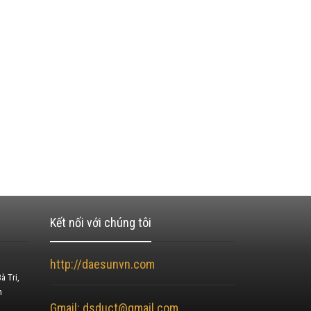
Kết nối với chúng tôi
http://daesunvn.com
à Tri,
h
Gmail: dsduct@gmail.com