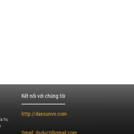
Kết nối với chúng tôi
http://daesunvn.com
à Tri,
h
Gmail: dsduct@gmail.com