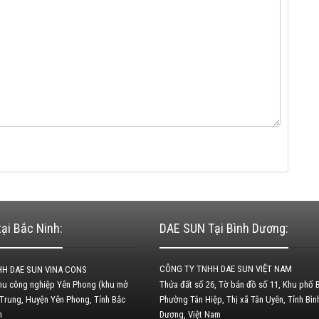
ại Bắc Ninh:
DAE SUN Tại Bình Dương:
CÔNG TY TNHH DAE SUN VIỆT NAM
H DAE SUN VINA CONS
Khu công nghiệp Yên Phong (khu mở
Thửa đất số 26, Tờ bản đồ số 11, Khu phố B
 Trung, Huyện Yên Phong, Tỉnh Bắc
Phường Tân Hiệp, Thị xã Tân Uyên, Tỉnh Bìn
am
Dương, Việt Nam