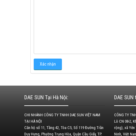
DAE SUN Tại Hà Nội:
DAE SUN t
CHI NHÁNH CÔNG TY TNHH DAE SUN VIỆT NAM
CÔNG TY TNH
TẠI HÀ NỘI
Lô CN 08-2, 
Căn hộ số 11, Tầng 42, Tòa C5, Số 119 Đường Trần
rộng), xã Yên
Duy Hưng, Phường Trung Hòa, Quận Cầu Giấy, TP.
Ninh, Việt N