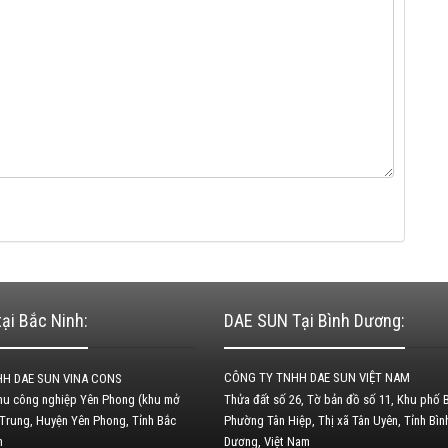
ại Bắc Ninh:
DAE SUN Tại Bình Dương:
CÔNG TY TNHH DAE SUN VIỆT NAM
H DAE SUN VINA CONS
Khu công nghiệp Yên Phong (khu mở
Thửa đất số 26, Tờ bản đồ số 11, Khu phố B
 Trung, Huyện Yên Phong, Tỉnh Bắc
Phường Tân Hiệp, Thị xã Tân Uyên, Tỉnh Bìn
am
Dương, Việt Nam