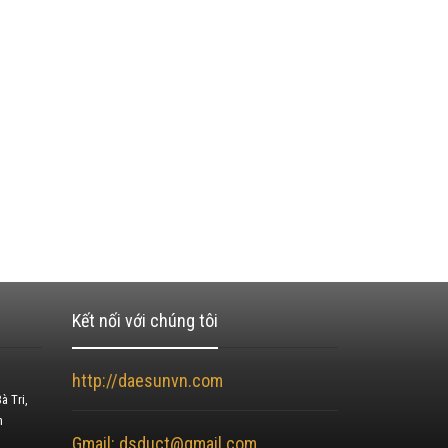
Kết nối với chúng tôi
http://daesunvn.com
à Tri,
h
Gmail: dsduct@gmail.com