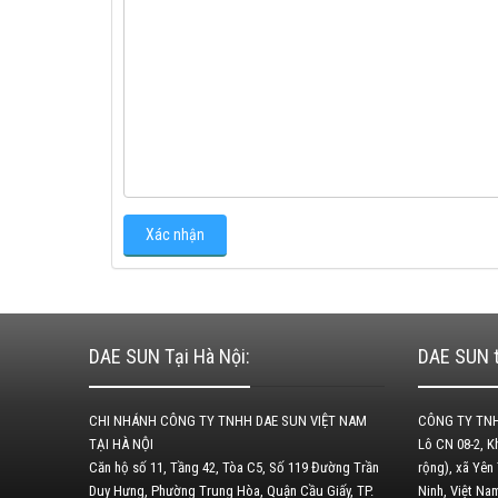
DAE SUN Tại Hà Nội:
DAE SUN t
CHI NHÁNH CÔNG TY TNHH DAE SUN VIỆT NAM
CÔNG TY TNH
TẠI HÀ NỘI
Lô CN 08-2, 
Căn hộ số 11, Tầng 42, Tòa C5, Số 119 Đường Trần
rộng), xã Yên
Duy Hưng, Phường Trung Hòa, Quận Cầu Giấy, TP.
Ninh, Việt N