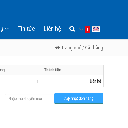
vụ
Tin tức
Liên hệ
1
Trang chủ
Đặt hàng
/
ợng
Thành tiền
Liên hệ