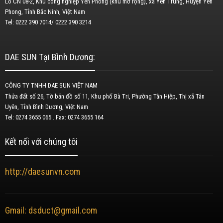
Lô CN 08-2, Khu công nghiệp Yên Phong (khu mở rộng), xã Yên Trung, Huyện Yên
Phong, Tỉnh Bắc Ninh, Việt Nam
Tel: 0222 390 7014/ 0222 390 3214
DAE SUN Tại Bình Dương:
CÔNG TY TNHH DAE SUN VIỆT NAM
Thửa đất số 26, Tờ bản đồ số 11, Khu phố Bà Tri, Phường Tân Hiệp, Thị xã Tân
Uyên, Tỉnh Bình Dương, Việt Nam
Tel: 0274 3655 065 . Fax: 0274 3655 164
Kết nối với chúng tôi
http://daesunvn.com
Gmail: dsduct@gmail.com