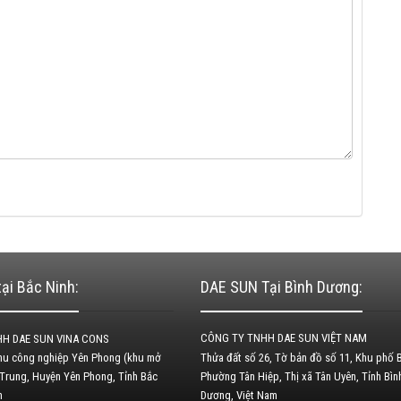
ại Bắc Ninh:
DAE SUN Tại Bình Dương:
CÔNG TY TNHH DAE SUN VIỆT NAM
H DAE SUN VINA CONS
Khu công nghiệp Yên Phong (khu mở
Thửa đất số 26, Tờ bản đồ số 11, Khu phố B
 Trung, Huyện Yên Phong, Tỉnh Bắc
Phường Tân Hiệp, Thị xã Tân Uyên, Tỉnh Bìn
am
Dương, Việt Nam