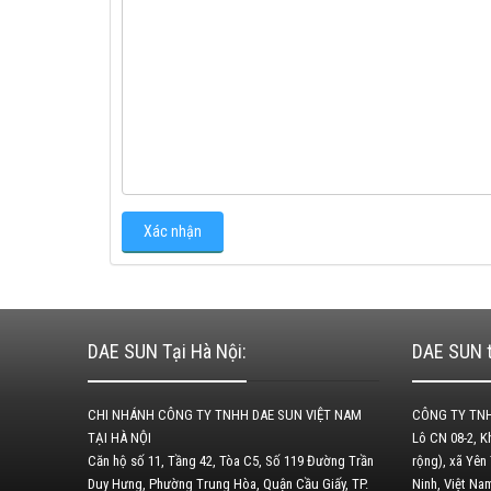
DAE SUN Tại Hà Nội:
DAE SUN t
CHI NHÁNH CÔNG TY TNHH DAE SUN VIỆT NAM
CÔNG TY TNH
TẠI HÀ NỘI
Lô CN 08-2, 
Căn hộ số 11, Tầng 42, Tòa C5, Số 119 Đường Trần
rộng), xã Yên
Duy Hưng, Phường Trung Hòa, Quận Cầu Giấy, TP.
Ninh, Việt N