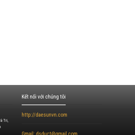
Kết nối với chúng tôi
http://daesunvn.com
à Tri,
h
Gmail: dsduct@gmail.com