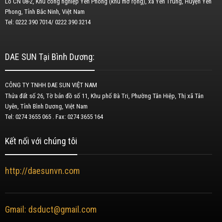
Lô CN 08-2, Khu công nghiệp Yên Phong (khu mở rộng), xã Yên Trung, Huyện Yên
Phong, Tỉnh Bắc Ninh, Việt Nam
Tel: 0222 390 7014/ 0222 390 3214
DAE SUN Tại Bình Dương:
CÔNG TY TNHH DAE SUN VIỆT NAM
Thửa đất số 26, Tờ bản đồ số 11, Khu phố Bà Tri, Phường Tân Hiệp, Thị xã Tân
Uyên, Tỉnh Bình Dương, Việt Nam
Tel: 0274 3655 065 . Fax: 0274 3655 164
Kết nối với chúng tôi
http://daesunvn.com
Gmail: dsduct@gmail.com