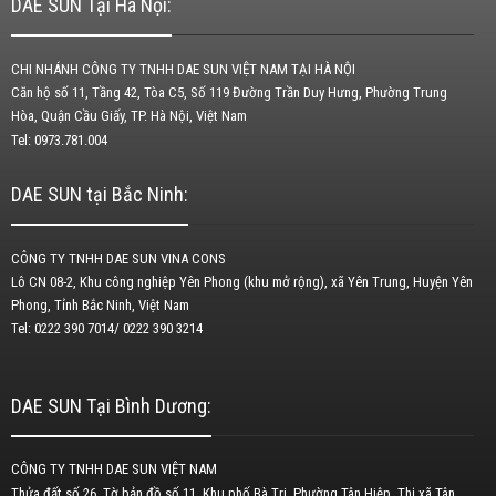
DAE SUN Tại Hà Nội:
CHI NHÁNH CÔNG TY TNHH DAE SUN VIỆT NAM TẠI HÀ NỘI
Căn hộ số 11, Tầng 42, Tòa C5, Số 119 Đường Trần Duy Hưng, Phường Trung
Hòa, Quận Cầu Giấy, TP. Hà Nội, Việt Nam
Tel: 0973.781.004
DAE SUN tại Bắc Ninh:
CÔNG TY TNHH DAE SUN VINA CONS
Lô CN 08-2, Khu công nghiệp Yên Phong (khu mở rộng), xã Yên Trung, Huyện Yên
Phong, Tỉnh Bắc Ninh, Việt Nam
Tel: 0222 390 7014/ 0222 390 3214
DAE SUN Tại Bình Dương:
CÔNG TY TNHH DAE SUN VIỆT NAM
Thửa đất số 26, Tờ bản đồ số 11, Khu phố Bà Tri, Phường Tân Hiệp, Thị xã Tân