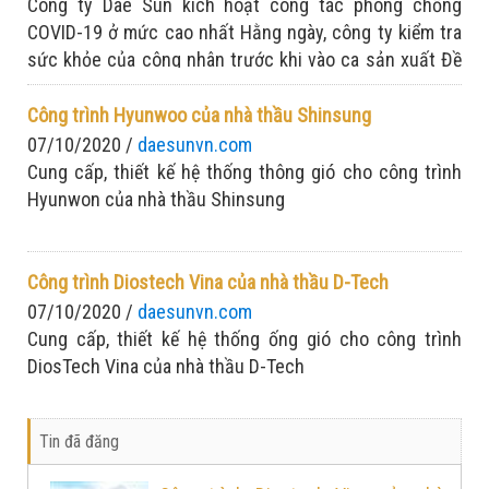
Công ty Dae Sun kích hoạt công tác phòng chống
COVID-19 ở mức cao nhất Hằng ngày, công ty kiểm tra
sức khỏe của công nhân trước khi vào ca sản xuất Đề
cao tinh thần: Chống dịch nghiêm túc - sản xuất tập
trung
Công trình Hyunwoo của nhà thầu Shinsung
07/10/2020 /
daesunvn.com
Cung cấp, thiết kế hệ thống thông gió cho công trình
Hyunwon của nhà thầu Shinsung
Công trình Diostech Vina của nhà thầu D-Tech
07/10/2020 /
daesunvn.com
Cung cấp, thiết kế hệ thống ống gió cho công trình
DiosTech Vina của nhà thầu D-Tech
Tin đã đăng