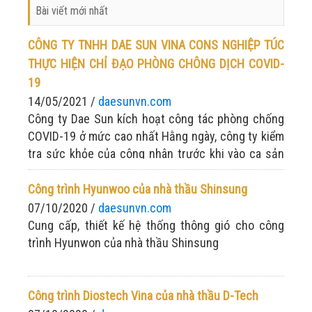
Bài viết mới nhất
CÔNG TY TNHH DAE SUN VINA CONS NGHIỆP TÚC
THỰC HIỆN CHỈ ĐẠO PHÒNG CHÔNG DỊCH COVID-
19
14/05/2021 /
daesunvn.com
Công ty Dae Sun kích hoạt công tác phòng chống
COVID-19 ở mức cao nhất Hằng ngày, công ty kiểm
tra sức khỏe của công nhân trước khi vào ca sản
xuất Đề cao tinh thần: Chống dịch nghiêm túc -
sản xuất tập trung
Công trình Hyunwoo của nhà thầu Shinsung
07/10/2020 /
daesunvn.com
Cung cấp, thiết kế hệ thống thông gió cho công
trình Hyunwon của nhà thầu Shinsung
Công trình Diostech Vina của nhà thầu D-Tech