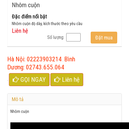
Nhôm cuộn
Đặc điểm nổi bật
Nhôm cuộn độ dày, kích thước theo yêu cầu
Liên hệ
Số lượng:
Đặt mua
Hà Nội:
02223903214
Bình
.
Dương:
02743.655.064
GỌI NGAY
Liên hệ
.
Mô tả
Nhôm cuộn