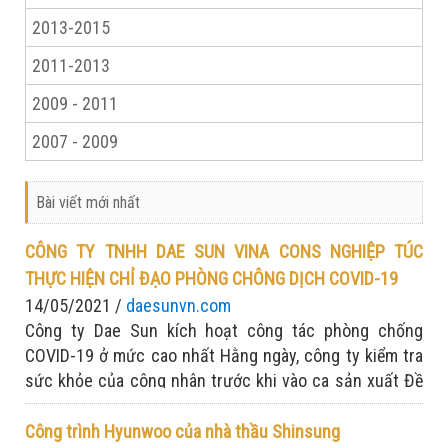
2013-2015
2011-2013
2009 - 2011
2007 - 2009
Bài viết mới nhất
CÔNG TY TNHH DAE SUN VINA CONS NGHIỆP TÚC
THỰC HIỆN CHỈ ĐẠO PHÒNG CHÔNG DỊCH COVID-19
14/05/2021 /
daesunvn.com
Công ty Dae Sun kích hoạt công tác phòng chống
COVID-19 ở mức cao nhất Hằng ngày, công ty kiểm tra
sức khỏe của công nhân trước khi vào ca sản xuất Đề
cao tinh thần: Chống dịch nghiêm túc - sản xuất tập
trung
Công trình Hyunwoo của nhà thầu Shinsung