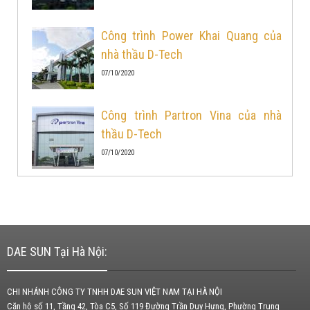
Công trình Power Khai Quang của
nhà thầu D-Tech
07/10/2020
Công trình Partron Vina của nhà
thầu D-Tech
07/10/2020
DAE SUN Tại Hà Nội:
CHI NHÁNH CÔNG TY TNHH DAE SUN VIỆT NAM TẠI HÀ NỘI
Căn hộ số 11, Tầng 42, Tòa C5, Số 119 Đường Trần Duy Hưng, Phường Trung