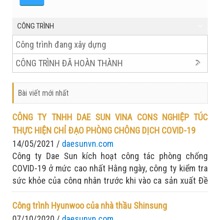
CÔNG TRÌNH
Công trình đang xây dựng
CÔNG TRÌNH ĐÃ HOÀN THÀNH
Bài viết mới nhất
CÔNG TY TNHH DAE SUN VINA CONS NGHIỆP TÚC
THỰC HIỆN CHỈ ĐẠO PHÒNG CHÔNG DỊCH COVID-19
14/05/2021 /
daesunvn.com
Công ty Dae Sun kích hoạt công tác phòng chống
COVID-19 ở mức cao nhất Hằng ngày, công ty kiểm tra
sức khỏe của công nhân trước khi vào ca sản xuất Đề
cao tinh thần: Chống dịch nghiêm túc - sản xuất tập
trung
Công trình Hyunwoo của nhà thầu Shinsung
07/10/2020 /
daesunvn.com