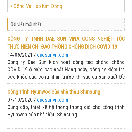
Đồng Và Hợp Kim Đồng
Bài viết mới nhất
CÔNG TY TNHH DAE SUN VINA CONS NGHIỆP TÚC
THỰC HIỆN CHỈ ĐẠO PHÒNG CHÔNG DỊCH COVID-19
14/05/2021 /
daesunvn.com
Công ty Dae Sun kích hoạt công tác phòng chống
COVID-19 ở mức cao nhất Hằng ngày, công ty kiểm tra
sức khỏe của công nhân trước khi vào ca sản xuất Đề
cao tinh thần: Chống dịch nghiêm túc - sản xuất tập
trung
Công trình Hyunwoo của nhà thầu Shinsung
07/10/2020 /
daesunvn.com
Cung cấp, thiết kế hệ thống thông gió cho công trình
Hyunwon của nhà thầu Shinsung