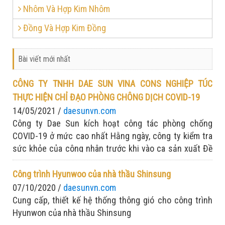
Nhôm Và Hợp Kim Nhôm
Đồng Và Hợp Kim Đồng
Bài viết mới nhất
CÔNG TY TNHH DAE SUN VINA CONS NGHIỆP TÚC
THỰC HIỆN CHỈ ĐẠO PHÒNG CHÔNG DỊCH COVID-19
14/05/2021 /
daesunvn.com
Công ty Dae Sun kích hoạt công tác phòng chống
COVID-19 ở mức cao nhất Hằng ngày, công ty kiểm tra
sức khỏe của công nhân trước khi vào ca sản xuất Đề
cao tinh thần: Chống dịch nghiêm túc - sản xuất tập
trung
Công trình Hyunwoo của nhà thầu Shinsung
07/10/2020 /
daesunvn.com
Cung cấp, thiết kế hệ thống thông gió cho công trình
Hyunwon của nhà thầu Shinsung