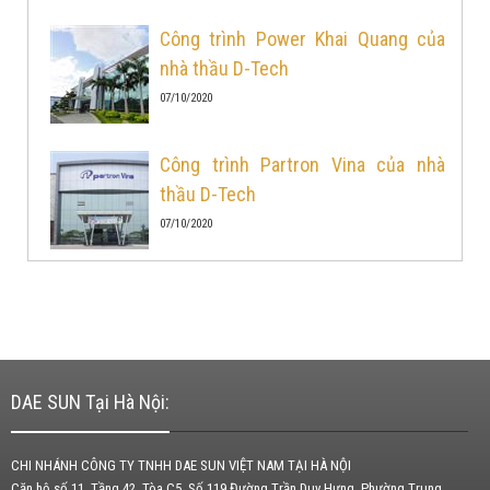
Công trình Power Khai Quang của
nhà thầu D-Tech
07/10/2020
Công trình Partron Vina của nhà
thầu D-Tech
07/10/2020
DAE SUN Tại Hà Nội:
CHI NHÁNH CÔNG TY TNHH DAE SUN VIỆT NAM TẠI HÀ NỘI
Căn hộ số 11, Tầng 42, Tòa C5, Số 119 Đường Trần Duy Hưng, Phường Trung