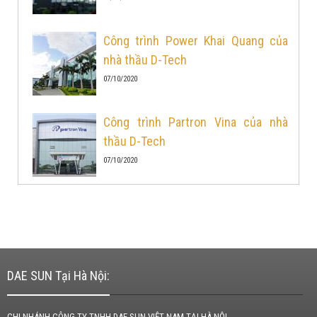
Công trình Power Khai Quang của
nhà thầu D-Tech
07/10/2020
Công trình Partron Vina của nhà
thầu D-Tech
07/10/2020
DAE SUN Tại Hà Nội:
CHI NHÁNH CÔNG TY TNHH DAE SUN VIỆT NAM TẠI HÀ NỘI